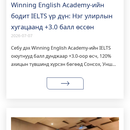
Winning English Academy-ийн
бодит IELTS үр дүн: Нэг улирлын
хугацаанд +3.0 балл өссөн
2026-07-07
Себу дэх Winning English Academy-ийн IELTS
оюутнууд балл дунджаар +3.0-оор өсч, 120%
ахицын түвшинд хүрсэн бөгөөд Сонсох, Унших,
Бичих, Ярих хэсэгт бодит ахиц гаргасныг
үзээрэй.