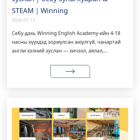
STEAM｜Winning
2026-07-15
Себу дахь Winning English Academy-ийн 4-18
насны хүүхдэд зориулсан аюулгүй, чанартай
англи хэлний зуслан — хичээл, аялал,
төлбөрийн бүрэн танилцуулга.