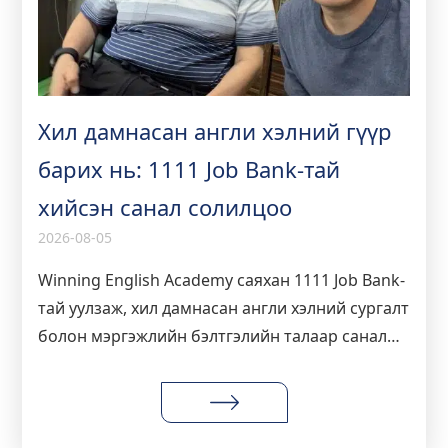
Хил дамнасан англи хэлний гүүр
барих нь: 1111 Job Bank-тай
хийсэн санал солилцоо
2026-08-05
Winning English Academy саяхан 1111 Job Bank-
тай уулзаж, хил дамнасан англи хэлний сургалт
болон мэргэжлийн бэлтгэлийн талаар санал
солилцлоо. Энэхүү ярилцлага англи хэлний
боловсрол болон ажил мэргэжилд чиглэсэн
хэлний ур чадварын ирээдүйн талаар юу