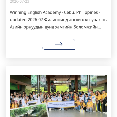
2026-07-23
Winning English Academy · Cebu, Philippines ·
updated 2026-07 Филиппинд англи хэл сурах нь
Азийн орнуудын дунд хамгийн боломжийн
үнэтэй, чанартай сонголтуудын нэг болжээ.
Ялангуяа Cebu хот нь олон улсын оюутнуудад
тохиромжтой уур амьсгал, багш нарын өндөр
түвшин, боломжийн зардлаараа алдартай.
Доор та бүхэн Cebu хотод суралцахтай
холбоотой хамгийн түгээмэл дөрвөн асуултын
үнэн бодит хариултыг […]