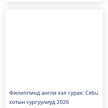
илчилснийг эндээс уншина уу.
Филиппинд англи хэл сурах: Cebu
хотын сургуулиуд 2026