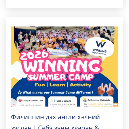
хэрхэн мартагдашгүй адал явдал болгодгийг
эндээс уншаарай.
Филиппин дэх англи хэлний
зуслан｜Себу зуны хуаран &