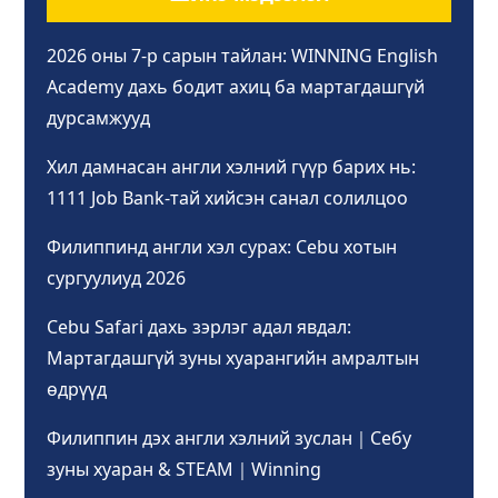
2026 оны 7-р сарын тайлан: WINNING English
Academy дахь бодит ахиц ба мартагдашгүй
дурсамжууд
Хил дамнасан англи хэлний гүүр барих нь:
1111 Job Bank-тай хийсэн санал солилцоо
Филиппинд англи хэл сурах: Cebu хотын
сургуулиуд 2026
Cebu Safari дахь зэрлэг адал явдал:
Мартагдашгүй зуны хуарангийн амралтын
өдрүүд
Филиппин дэх англи хэлний зуслан｜Себу
зуны хуаран & STEAM｜Winning