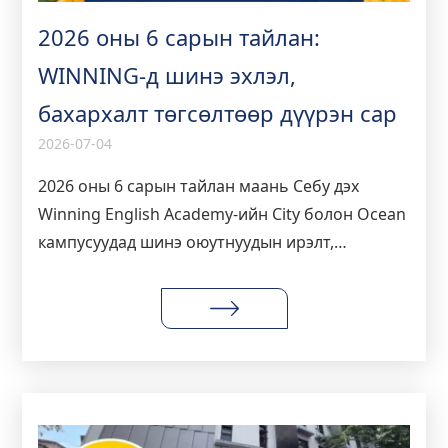
2026 оны 6 сарын тайлан:
WINNING-д шинэ эхлэл,
бахархалт төгсөлтөөр дүүрэн сар
2026-07-04
2026 оны 6 сарын тайлан маань Себу дэх
Winning English Academy-ийн City болон Ocean
кампусуудад шинэ оюутнуудын ирэлт,
бахархалт төгсөлт, амьд эрч хүчтэй үйл
ажиллагааг тэмдэглэж байна.