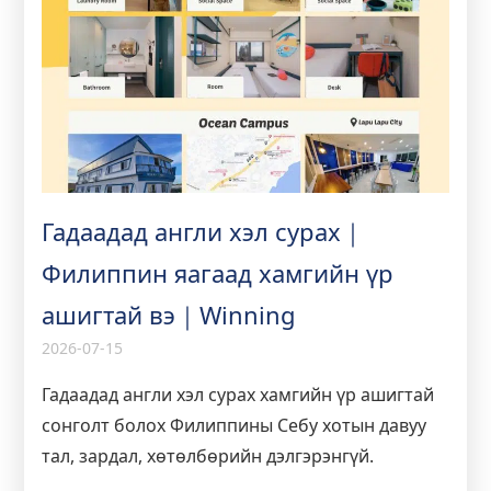
Гадаадад англи хэл сурах｜
Филиппин яагаад хамгийн үр
ашигтай вэ｜Winning
2026-07-15
Гадаадад англи хэл сурах хамгийн үр ашигтай
сонголт болох Филиппины Себу хотын давуу
тал, зардал, хөтөлбөрийн дэлгэрэнгүй.