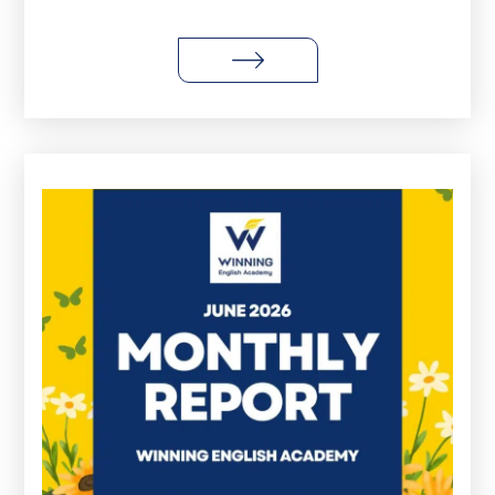
өдрийн тухай, манай олон улсын гэр бүлийн
шинэ сургалтын орон зай, WINNING гэр
бүлийн нэг хэсэг болно гэдгийн утга учрыг
эндээс уншаарай.