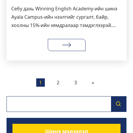
Себу дахь Winning English Academy-ийн шинэ
Ayala Campus-ийн нээлтийг сургалт, байр,
хоолны 15%-ийн хямдралаар тэмдэглээрэй.
2027 оноос өмнө бүртгүүлсэн оюутнуудад
хязгаарлагдмал суудал.
1
2
3
»
Шинэ мэдээлэл