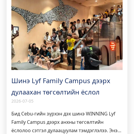
Шинэ Lyf Family Campus дээрх
дулаахан төгсөлтийн ёслол
2026-07-05
Бид Cebu-гийн зүрхэн дэх шинэ WINNING Lyf
Family Campus дээрх анхны төгсөлтийн
ёслолоо сэтгэл дулаацуулам тэмдэглэлээ. Энэ