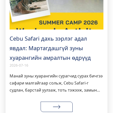
Cebu Safari дахь зэрлэг адал
явдал: Мартагдашгүй зуны
хуарангийн амралтын өдрүүд
2026-07-16
Манай зуны хуарангийн сурагчид сурах бичгээ
сафари малгайгаар сольж, Cebu Safari-г
судлан, барстай уулзаж, тоть тэжээж, замын
турш англи хэлээ байгалийн жамаар
дадлагажуулав. Winning English Academy-ийн
амралтын өдрийн үйл ажиллагаа суралцахуйг