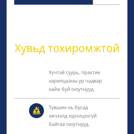
Хувьд тохиромжтой
Хүчтэй суурь, практик
харилцааны ур чадвар
хайж буй оюутнууд.
Түвшин нь бусад
хичээлд хүрэлцэхгүй
байгаа оюутнууд.