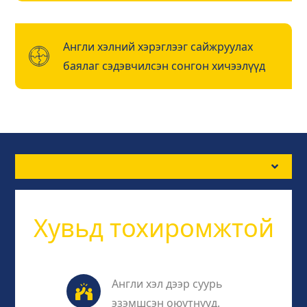
Англи хэлний хэрэглээг сайжруулах
баялаг сэдэвчилсэн сонгон хичээлүүд
Хувьд тохиромжтой
Англи хэл дээр суурь
эзэмшсэн оюутнууд.