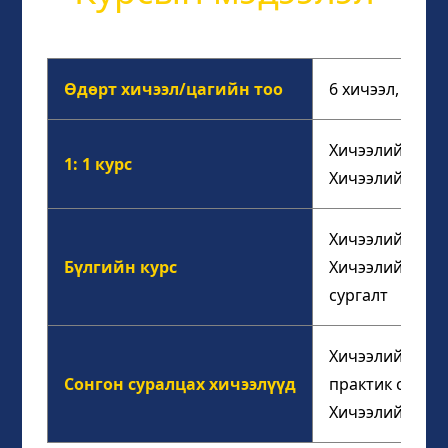
Өдөрт хичээл/цагийн тоо
6 хичээл, нийт
Хичээлийн агуу
1: 1 курс
Хичээлийн тоо:
Хичээлийн агуу
Бүлгийн курс
Хичээлийн тоо: 
сургалт
Хичээлийн агуу
Сонгон суралцах хичээлүүд
практик сэдэвч
Хичээлийн тоо: