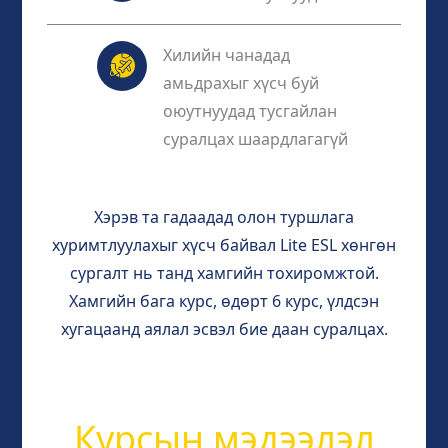
Хилийн чанадад
амьдрахыг хүсч буй
оюутнуудад тусгайлан
суралцах шаардлагагүй
Хэрэв та гадаадад олон туршлага
хуримтлуулахыг хүсч байвал Lite ESL хөнгөн
сургалт нь танд хамгийн тохиромжтой.
Хамгийн бага курс, өдөрт 6 курс, үлдсэн
хугацаанд аялал эсвэл бие даан суралцах.
Курсын мэдээлэл