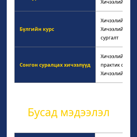
Хичээлийн тоо:
Хичээлийн агуу
Бүлгийн курс
Хичээлийн тоо: 
сургалт
Хичээлийн агуу
Сонгон суралцах хичээлүүд
практик сэдэвч
Хичээлийн тоо:
Бусад мэдээлэл