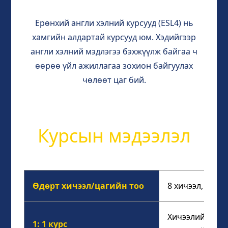
Ерөнхий англи хэлний курсууд (ESL4) нь
хамгийн алдартай курсууд юм. Хэдийгээр
англи хэлний мэдлэгээ бэхжүүлж байгаа ч
өөрөө үйл ажиллагаа зохион байгуулах
чөлөөт цаг бий.
Курсын мэдээлэл
Өдөрт хичээл/цагийн тоо
8 хичээл, нийт
Хичээлийн агуу
1: 1 курс