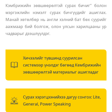
Кэмбрижийн зөвшөөрөлтэй сурах бичиг" болон
мэргэжлийн нэмэлт сурах бичгүүдийг ашиглах.
Манай хөтөлбөр нь англи хэлний бат бөх суурийг
аажмаар бий болгож, олон улсын харилцааны ур
чадварыг дээшлүүлдэг.
Хичээлийг түвшинд суурилсан
системээр үнэлдэг бөгөөд Кембрижийн
зөвшөөрөлтэй материалыг ашигладаг
Сурах хэрэгцээнийхээ дагуу сонгох: Lite,
General, Power Speaking