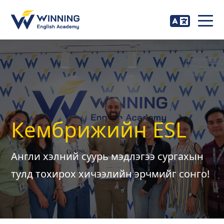
Кембрижийн ESL
Англи хэлний суурь мэдлэгээ сургахын
тулд тохирох хичээлийн эрчмийг сонго!