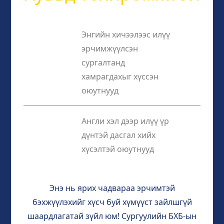
Энгийн хичээлээс илүү
эрчимжүүлсэн
сургалтанд
хамрагдахыг хүссэн
оюутнууд
Англи хэл дээр илүү үр
дүнтэй дасгал хийх
хүсэлтэй оюутнууд
Энэ нь ярих чадвараа эрчимтэй
бэхжүүлэхийг хүсч буй хүмүүст зайлшгүй
шаардлагатай зүйл юм! Сургуулийн БХБ-ын