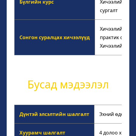
Бүлгийн курс
Хичээлийн тоо: 
сургалт
Хичээлийн агуу
Сонгон суралцах хичээлүүд
практик сэдэвч
Хичээлийн тоо:
Бусад мэдээлэл
Дүнтэй элсэлтийн шалгалт
Эхний өдөр зо
Хуурамч шалгалт
4 долоо хоногт 