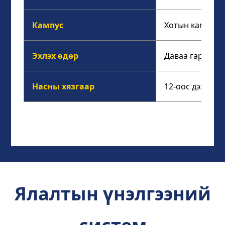
Кампус
Хотын кампус, 
Эхлэх өдөр
Даваа гараг бү
Насны хязгаар
12-оос дээш на
Ялалтын үнэлгээний