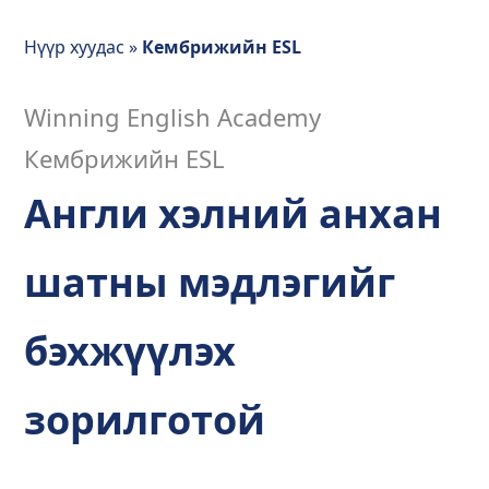
Нүүр хуудас
»
Кембрижийн ESL
Winning English Academy
Кембрижийн ESL
Англи хэлний анхан
шатны мэдлэгийг
бэхжүүлэх
зорилготой