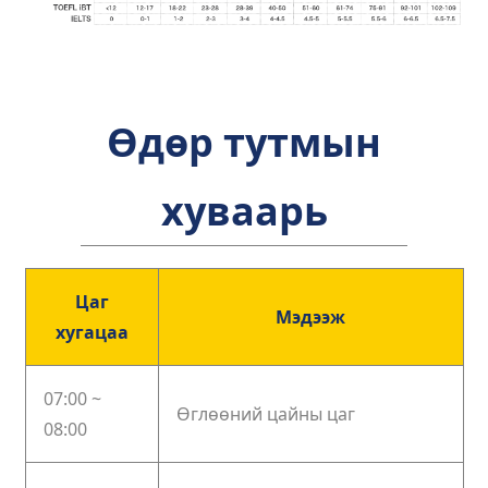
Өдөр тутмын
хуваарь
Цаг
Мэдээж
хугацаа
07:00 ~
Өглөөний цайны цаг
08:00