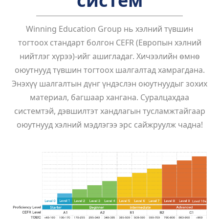
систем
Winning Education Group нь хэлний түвшин
тогтоох стандарт болгон CEFR (Европын хэлний
нийтлэг хүрээ)-ийг ашигладаг. Хичээлийн өмнө
оюутнууд түвшин тогтоох шалгалтад хамрагдана.
Энэхүү шалгалтын дүнг үндэслэн оюутнуудыг зохих
материал, багшаар хангана. Суралцахдаа
системтэй, дэвшилтэт хандлагын тусламжтайгаар
оюутнууд хэлний мэдлэгээ эрс сайжруулж чадна!