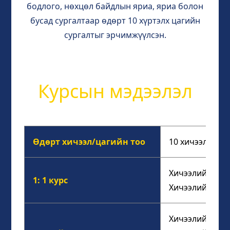
бодлого, нөхцөл байдлын яриа, яриа болон
бусад сургалтаар өдөрт 10 хүртэлх цагийн
сургалтыг эрчимжүүлсэн.
Курсын мэдээлэл
Өдөрт хичээл/цагийн тоо
10 хичээл, ний
Хичээлийн агуу
1: 1 курс
Хичээлийн тоо:
Хичээлийн агуу