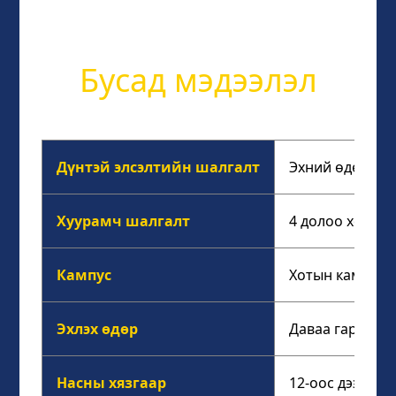
Бусад мэдээлэл
Дүнтэй элсэлтийн шалгалт
Эхний өдөр зо
Хуурамч шалгалт
4 долоо хоногт 
Кампус
Хотын кампус, 
Эхлэх өдөр
Даваа гараг бү
Насны хязгаар
12-оос дээш на