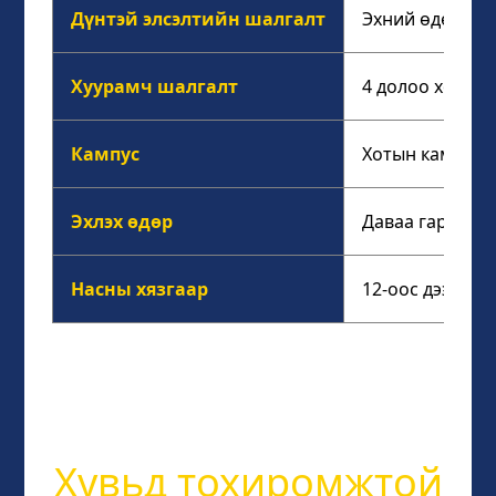
Дүнтэй элсэлтийн шалгалт
Эхний өдөр зо
Хуурамч шалгалт
4 долоо хоногт 
Кампус
Хотын кампус, 
Эхлэх өдөр
Даваа гараг бү
Насны хязгаар
12-оос дээш на
Хувьд тохиромжтой