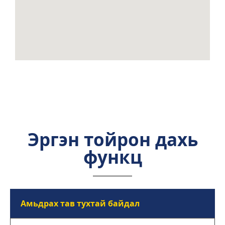
Эргэн тойрон дахь
функц
Амьдрах тав тухтай байдал