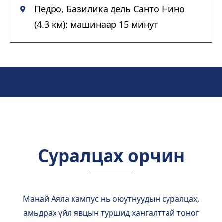
Педро, Базилика дель Санто Нино
(4.3 км): машинаар 15 минут
Суралцах орчин
Манай Аяла кампус нь оюутнуудын суралцах,
амьдрах үйл явцын туршид хангалттай тоног