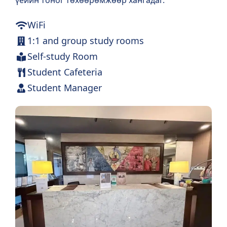
үеийн тоног төхөөрөмжөөр хангадаг.
WiFi
1:1 and group study rooms
Self-study Room
Student Cafeteria
Student Manager