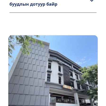
буудлын дотуур байр