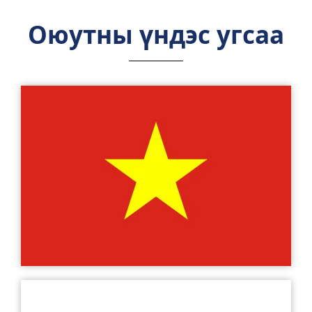
Оюутны үндэс угсаа