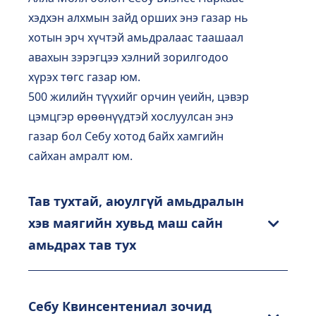
хэдхэн алхмын зайд орших энэ газар нь
хотын эрч хүчтэй амьдралаас таашаал
авахын зэрэгцээ хэлний зорилгодоо
хүрэх төгс газар юм.
500 жилийн түүхийг орчин үеийн, цэвэр
цэмцгэр өрөөнүүдтэй хослуулсан энэ
газар бол Себу хотод байх хамгийн
сайхан амралт юм.
Тав тухтай, аюулгүй амьдралын
хэв маягийн хувьд маш сайн
амьдрах тав тух
Себу Квинсентениал зочид