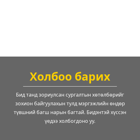
Холбоо барих
Бид танд зориулсан сургалтын хөтөлбөрийг
зохион байгуулахын тулд мэргэжлийн өндөр
түвшний багш нарын багтай. Бидэнтэй хүссэн
үедээ холбогдоно уу.