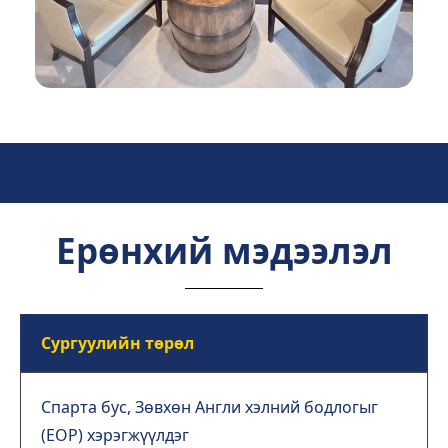
Ерөнхий мэдээлэл
Сургуулийн төрөл
Спарта бус, Зөвхөн Англи хэлний бодлогыг
(EOP) хэрэгжүүлдэг