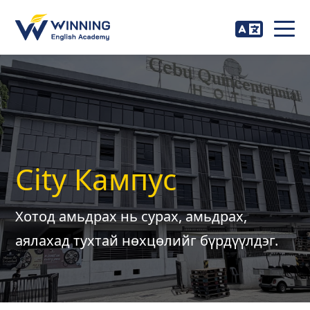
City Кампус
Хотод амьдрах нь сурах, амьдрах,
аялахад тухтай нөхцөлийг бүрдүүлдэг.