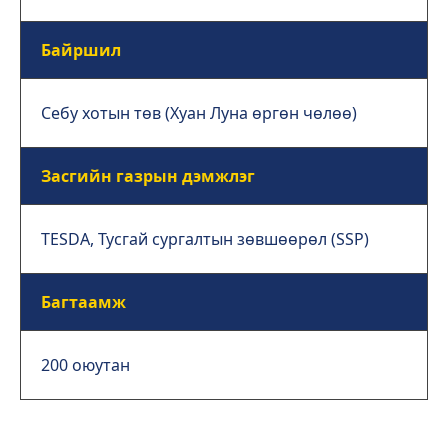
Байршил
Себу хотын төв (Хуан Луна өргөн чөлөө)
Засгийн газрын дэмжлэг
TESDA, Тусгай сургалтын зөвшөөрөл (SSP)
Багтаамж
200 оюутан