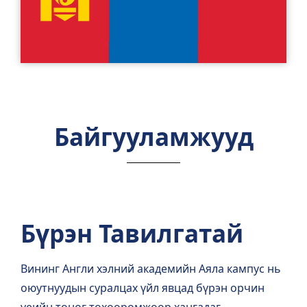
Байгууламжууд
Бүрэн Тавилгатай
Вининг Англи хэлний академийн Аяла кампус нь
оюутнуудын суралцах үйл явцад бүрэн орчин