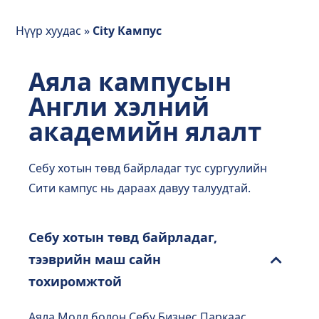
Нүүр хуудас
»
City Кампус
Аяла кампусын
Англи хэлний
академийн ялалт
Себу хотын төвд байрладаг тус сургуулийн
Сити кампус нь дараах давуу талуудтай.
Себу хотын төвд байрладаг,
тээврийн маш сайн
тохиромжтой
Аяла Молл болон Себу Бизнес Паркаас