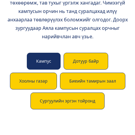
төхөөрөмж, тав тухыг үргэлж хангадаг. Чимээгүй
кампусын орчин нь танд суралцахад илүү
анхаарлаа төвлөрүүлэх боломжийг олгодог. Доорх
зургуудаар Аяла кампусын суралцах орчныг
нарийвчлан авч үзье.
Кампус
Дотуур байр
Хоолны газар
Биеийн тамирын заал
Сургуулийн эргэн тойронд