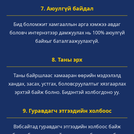
7. Аюулгүй байдал
Бид боломжит хамгааллын арга хэмжээ авдаг
боловч интернэтээр дамжуулах нь 100% аюулгүй
байхыг баталгаажуулахгүй.
8. Таны эрх
Таны байршлаас хамааран өөрийн мэдээлэлд
хандах, засах, устгах, боловсруулалтыг хязгаарлах
эрхтэй байж болно. Бидэнтэй холбогдоно уу.
9. Гуравдагч этгээдийн холбоос
Вэбсайтад гуравдагч этгээдийн холбоос байж