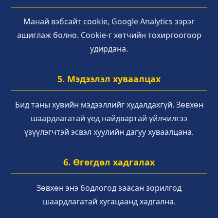
Манай вэбсайт cookie, Google Analytics зэрэг
ашиглаж болно. Cookie-г хөтчийн тохиргоогоор
удирдана.
5. Мэдээлэл хуваалцах
Бид таны хувийн мэдээллийг худалдахгүй. Зөвхөн
шаардлагатай үед найдвартай үйлчилгээ
үзүүлэгчтэй эсвэл хуулийн дагуу хуваалцана.
6. Өгөгдөл хадгалах
Зөвхөн энэ бодлогод заасан зорилгод
шаардлагатай хугацаанд хадгална.