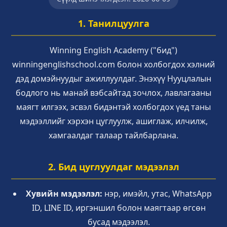
1. Танилцуулга
Winning English Academy ("бид")
winningenglishschool.com болон холбогдох хэлний
дэд домэйнуудыг ажиллуулдаг. Энэхүү Нууцлалын
бодлого нь манай вэбсайтад зочлох, лавлагааны
маягт илгээх, эсвэл бидэнтэй холбогдох үед таны
мэдээллийг хэрхэн цуглуулж, ашиглаж, илчилж,
хамгаалдаг талаар тайлбарлана.
2. Бид цуглуулдаг мэдээлэл
Хувийн мэдээлэл:
нэр, имэйл, утас, WhatsApp
ID, LINE ID, иргэншил болон маягтаар өгсөн
бусад мэдээлэл.