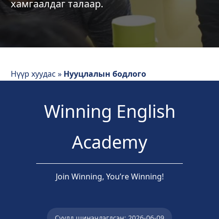
хамгаалдаг талаар.
Нүүр хуудас
»
Нууцлалын бодлого
Winning English
Academy
Join Winning, You’re Winning!
Сүүлд шинэчлэгдсэн: 2026-06-09