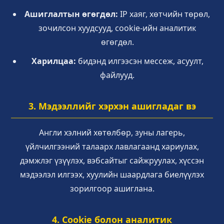
Ашиглалтын өгөгдөл:
IP хаяг, хөтчийн төрөл,
зочилсон хуудсууд, cookie-ийн аналитик
өгөгдөл.
Харилцаа:
бидэнд илгээсэн мессеж, асуулт,
файлууд.
3. Мэдээллийг хэрхэн ашигладаг вэ
Англи хэлний хөтөлбөр, зуны лагерь,
үйлчилгээний талаарх лавлагаанд хариулах,
дэмжлэг үзүүлэх, вэбсайтыг сайжруулах, хүссэн
мэдээлэл илгээх, хуулийн шаардлага биелүүлэх
зорилгоор ашиглана.
4. Cookie болон аналитик