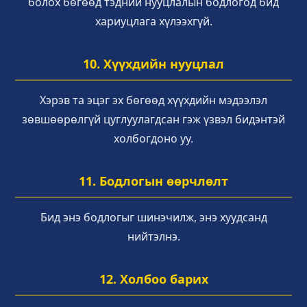
болох бөгөөд тэдний нууцлалын бодлогод бид
хариуцлага хүлээхгүй.
10. Хүүхдийн нууцлал
Хэрэв та эцэг эх бөгөөд хүүхдийн мэдээлэл
зөвшөөрөлгүй цуглуулагдсан гэж үзвэл бидэнтэй
холбогдоно уу.
11. Бодлогын өөрчлөлт
Бид энэ бодлогыг шинэчилж, энэ хуудсанд
нийтэлнэ.
12. Холбоо барих