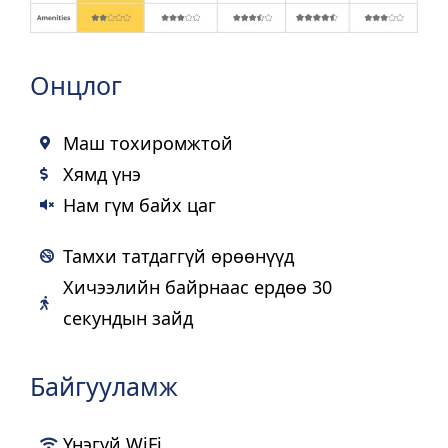
Онцлог
Маш тохиромжтой
Хямд үнэ
Нам гүм байх цаг
Тамхи татдаггүй өрөөнүүд
Хичээлийн байрнаас ердөө 30
секундын зайд
Байгууламж
Үнэгүй WiFi