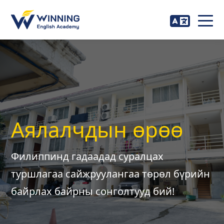
Аялалчдын өрөө
Филиппинд гадаадад суралцах
туршлагаа сайжруулангаа төрөл бүрийн
байрлах байрны сонголтууд бий!