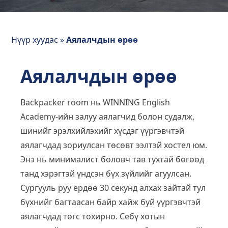
Нүүр хуудас
»
Аялалчдын өрөө
Аялалчдын өрөө
Backpacker room нь WINNING English
Academy-ийн залуу аялагчид болон судалж,
шинийг эрэлхийлэхийг хүсдэг үүргэвчтэй
аялагчдад зориулсан төсөвт ээлтэй хостел юм.
Энэ нь минималист боловч тав тухтай бөгөөд
танд хэрэгтэй үндсэн бүх зүйлийг агуулсан.
Сургууль руу ердөө 30 секунд алхах зайтай тул
бүхнийг багтаасан байр хайж буй үүргэвчтэй
аялагчдад төгс тохирно. Себү хотын