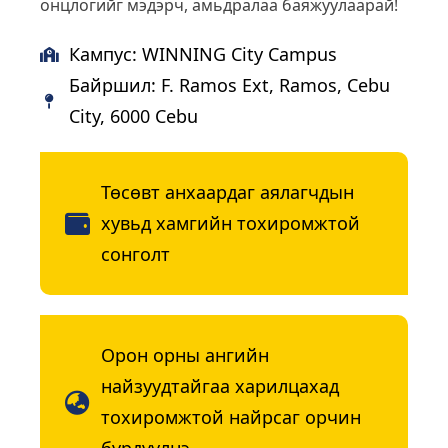
онцлогийг мэдэрч, амьдралаа баяжуулаарай!
Кампус: WINNING City Campus
Байршил: F. Ramos Ext, Ramos, Cebu
City, 6000 Cebu
Төсөвт анхаардаг аялагчдын
хувьд хамгийн тохиромжтой
сонголт
Орон орны ангийн
найзуудтайгаа харилцахад
тохиромжтой найрсаг орчин