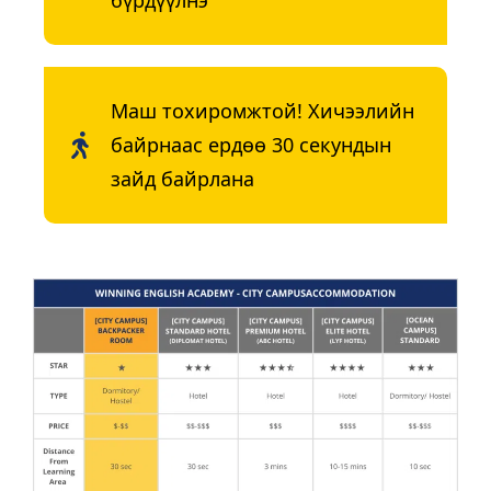
бүрдүүлнэ
Маш тохиромжтой! Хичээлийн
байрнаас ердөө 30 секундын
зайд байрлана