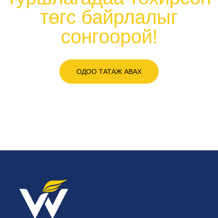
төгс байрлалыг
сонгоорой!
ОДОО ТАТАЖ АВАХ