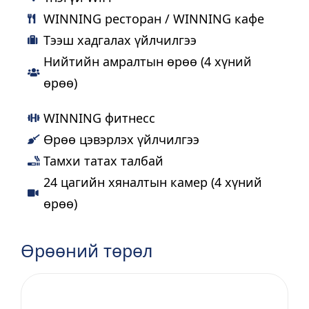
WINNING ресторан / WINNING кафе
Тээш хадгалах үйлчилгээ
Нийтийн амралтын өрөө (4 хүний
өрөө)
WINNING фитнесс
Өрөө цэвэрлэх үйлчилгээ
Тамхи татах талбай
24 цагийн хяналтын камер (4 хүний
өрөө)
Өрөөний төрөл