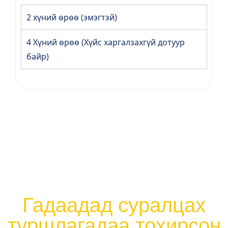
2 хүний өрөө (эмэгтэй)
4 Хүний өрөө (Хүйс харгалзахгүй дотуур
байр)
Байрлах танилцуулга
Гадаадад суралцах
туршлагадаа тохирсон