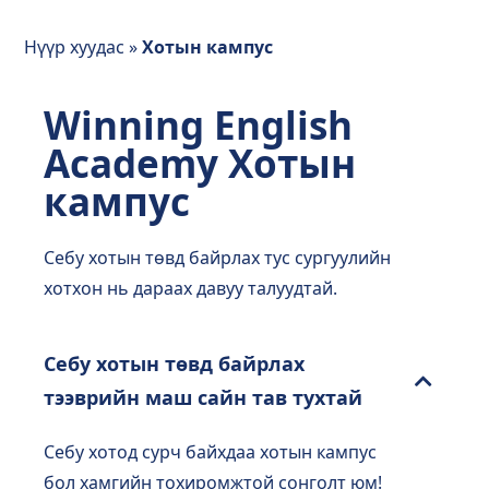
Нүүр хуудас
»
Хотын кампус
Winning English
Academy Хотын
кампус
Себу хотын төвд байрлах тус сургуулийн
хотхон нь дараах давуу талуудтай.
Себу хотын төвд байрлах
тээврийн маш сайн тав тухтай
Себу хотод сурч байхдаа хотын кампус
бол хамгийн тохиромжтой сонголт юм!