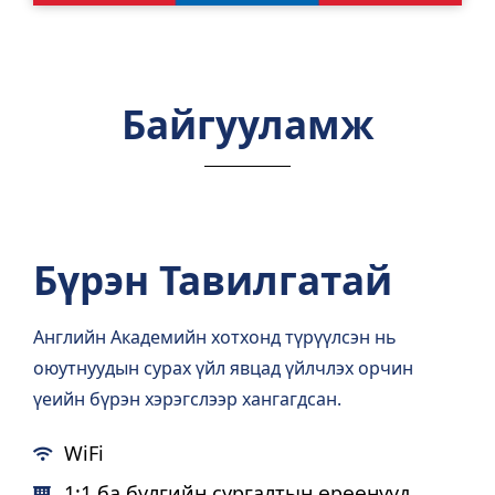
Байгууламж
Бүрэн Тавилгатай
Английн Академийн хотхонд түрүүлсэн нь
оюутнуудын сурах үйл явцад үйлчлэх орчин
үеийн бүрэн хэрэгслээр хангагдсан.
WiFi
1:1 ба бүлгийн сургалтын өрөөнүүд