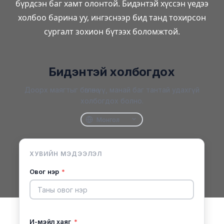
бүрдсэн баг хамт олонтой. Бидэнтэй хүссэн үедээ
холбоо барина уу, ингэснээр бид танд тохирсон
сургалт зохион бүтээх боломжтой.