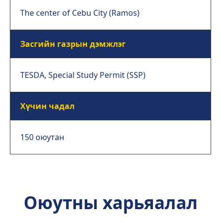
The center of Cebu City (Ramos)
Засгийн газрын дэмжлэг
TESDA, Special Study Permit (SSP)
Хүчин чадал
150 оюутан
Оюутны харьяалал