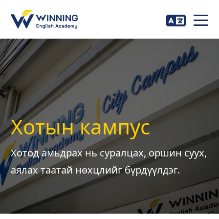
Хотын кампус
Хотод амьдрах нь суралцах, оршин суух,
аялах таатай нөхцлийг бүрдүүлдэг.