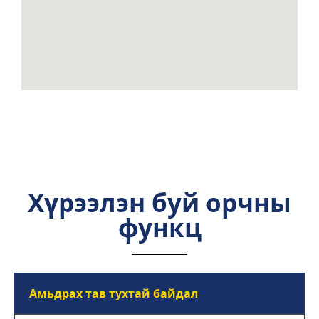
Хүрээлэн буй орчны
функц
Амьдрах тав тухтай байдал