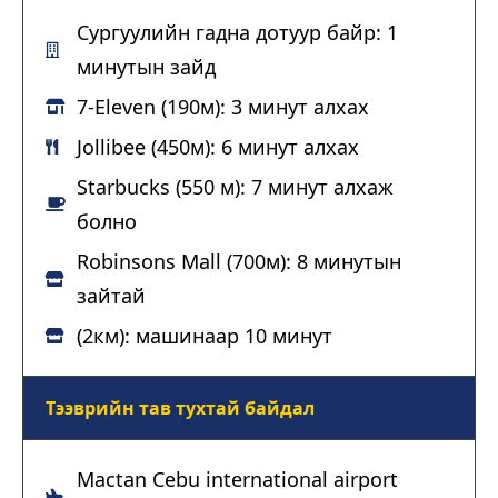
Сургуулийн гадна дотуур байр: 1
минутын зайд
7-Eleven (190м): 3 минут алхах
Jollibee (450м): 6 минут алхах
Starbucks (550 м): 7 минут алхаж
болно
Robinsons Mall (700м): 8 минутын
зайтай
(2км): машинаар 10 минут
Тээврийн тав тухтай байдал
Mactan Cebu international airport