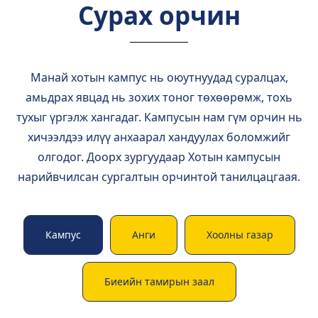
Сурах орчин
Манай хотын кампус нь оюутнуудад суралцах,
амьдрах явцад нь зохих тоног төхөөрөмж, тохь
тухыг үргэлж хангадаг. Кампусын нам гүм орчин нь
хичээлдээ илүү анхаарал хандуулах боломжийг
олгодог. Доорх зургуудаар Хотын кампусын
нарийвчилсан сургалтын орчинтой танилцацгаая.
Кампус
Анги
Хоолны газар
Биеийн тамирын заал