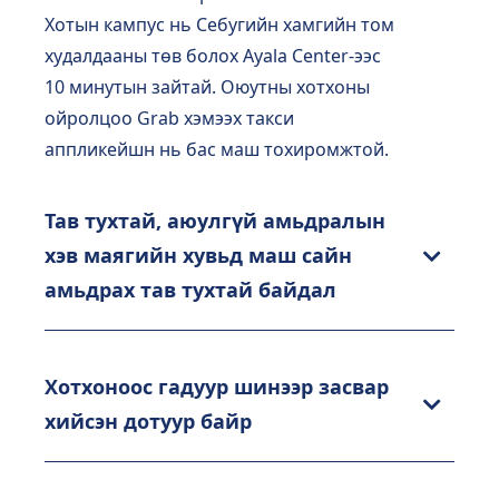
Хотын кампус нь Себугийн хамгийн том
худалдааны төв болох Ayala Center-ээс
10 минутын зайтай. Оюутны хотхоны
ойролцоо Grab хэмээх такси
аппликейшн нь бас маш тохиромжтой.
Тав тухтай, аюулгүй амьдралын
хэв маягийн хувьд маш сайн
амьдрах тав тухтай байдал
Хотхоноос гадуур шинээр засвар
хийсэн дотуур байр