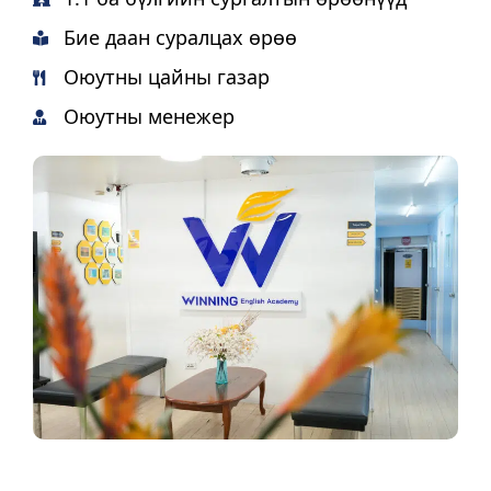
Бие даан суралцах өрөө
Оюутны цайны газар
Оюутны менежер